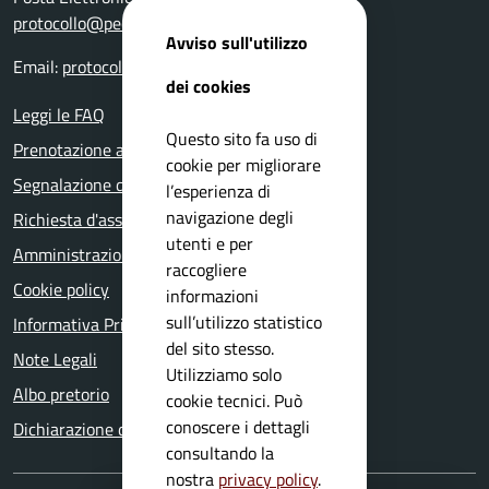
protocollo@pec.comune.mazzano.bs.it
Avviso sull'utilizzo
Email:
protocollo@comune.mazzano.bs.it
dei cookies
Leggi le FAQ
Questo sito fa uso di
Prenotazione appuntamento
cookie per migliorare
Segnalazione disservizio
l’esperienza di
navigazione degli
Richiesta d'assistenza
utenti e per
Amministrazione trasparente
raccogliere
Cookie policy
informazioni
sull’utilizzo statistico
Informativa Privacy
del sito stesso.
Note Legali
Utilizziamo solo
Albo pretorio
cookie tecnici. Può
conoscere i dettagli
Dichiarazione di accessibilità
consultando la
nostra
privacy policy
.