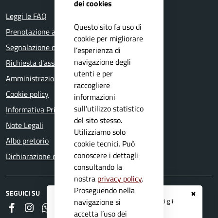
dei cookies
Leggi le FAQ
Questo sito fa uso di
Prenotazione appuntamento
cookie per migliorare
Segnalazione disservizio
l’esperienza di
navigazione degli
Richiesta d'assistenza
utenti e per
Amministrazione trasparente
raccogliere
Cookie policy
informazioni
sull’utilizzo statistico
Informativa Privacy
del sito stesso.
Note Legali
Utilizziamo solo
Albo pretorio
cookie tecnici. Può
conoscere i dettagli
Dichiarazione di accessibilità
consultando la
nostra
privacy policy
.
Proseguendo nella
SEGUICI SU
✖
Registrati ai servizi
APP IO
e ricevi tutti gli
navigazione si
Faceboook
Instagram
Whatsapp
RSS
aggiornamenti dall'Ente
accetta l’uso dei