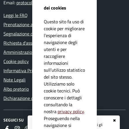
Email:
protocollo@comune.mazzano.bs.it
dei cookies
Leggi le FAQ
Questo sito fa uso di
Prenotazione appuntamento
cookie per migliorare
Segnalazione disservizio
l’esperienza di
navigazione degli
Richiesta d'assistenza
utenti e per
Amministrazione trasparente
raccogliere
Cookie policy
informazioni
sull’utilizzo statistico
Informativa Privacy
del sito stesso.
Note Legali
Utilizziamo solo
Albo pretorio
cookie tecnici. Può
conoscere i dettagli
Dichiarazione di accessibilità
consultando la
nostra
privacy policy
.
Proseguendo nella
SEGUICI SU
✖
Registrati ai servizi
APP IO
e ricevi tutti gli
navigazione si
Faceboook
Instagram
Whatsapp
RSS