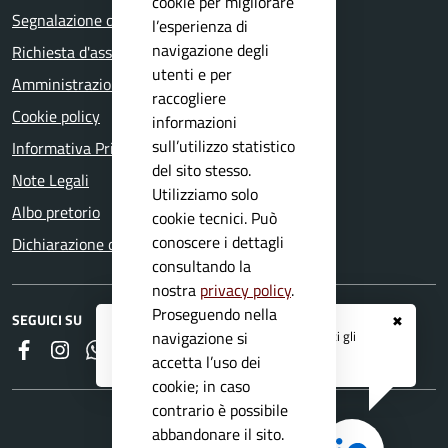
cookie per migliorare
Segnalazione disservizio
l’esperienza di
navigazione degli
Richiesta d'assistenza
utenti e per
Amministrazione trasparente
raccogliere
Cookie policy
informazioni
sull’utilizzo statistico
Informativa Privacy
del sito stesso.
Note Legali
Utilizziamo solo
Albo pretorio
cookie tecnici. Può
conoscere i dettagli
Dichiarazione di accessibilità
consultando la
nostra
privacy policy
.
Proseguendo nella
SEGUICI SU
✖
Registrati ai servizi
APP IO
e ricevi tutti gli
navigazione si
Faceboook
Instagram
Whatsapp
RSS
aggiornamenti dall'Ente
accetta l’uso dei
cookie; in caso
contrario è possibile
abbandonare il sito.