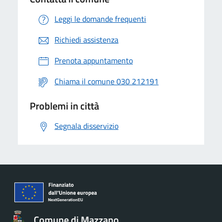
Leggi le domande frequenti
Richiedi assistenza
Prenota appuntamento
Chiama il comune 030 212191
Problemi in città
Segnala disservizio
Comune di Mazzano