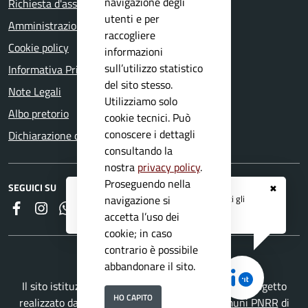
navigazione degli
Richiesta d'assistenza
utenti e per
Amministrazione trasparente
raccogliere
Cookie policy
informazioni
sull’utilizzo statistico
Informativa Privacy
del sito stesso.
Note Legali
Utilizziamo solo
Albo pretorio
cookie tecnici. Può
conoscere i dettagli
Dichiarazione di accessibilità
consultando la
nostra
privacy policy
.
Proseguendo nella
SEGUICI SU
✖
Registrati ai servizi
APP IO
e ricevi tutti gli
navigazione si
Faceboook
Instagram
Whatsapp
RSS
aggiornamenti dall'Ente
accetta l’uso dei
cookie; in caso
contrario è possibile
abbandonare il sito.
Il sito istituzionale del Comune di Mazzano è un progetto
HO CAPITO
realizzato da
Secoval srl
con la
Soluzione Comuni PNRR
di