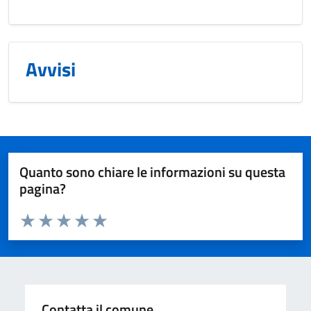
Avvisi
Quanto sono chiare le informazioni su questa
pagina?
Valuta da 1 a 5 stelle la pagina
Valuta 1 stelle su 5
Valuta 2 stelle su 5
Valuta 3 stelle su 5
Valuta 4 stelle su 5
Valuta 5 stelle su 5
Contatta il comune