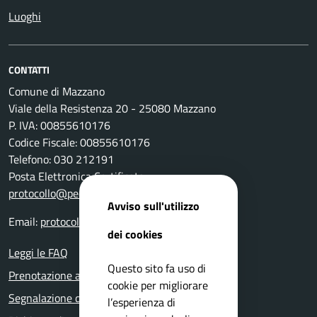
Luoghi
CONTATTI
Comune di Mazzano
Viale della Resistenza 20 - 25080 Mazzano
P. IVA: 00855610176
Codice Fiscale: 00855610176
Telefono: 030 212191
Posta Elettronica Certificata:
protocollo@pec.comune.mazzano.bs.it
Avviso sull'utilizzo
Email:
protocollo@comune.mazzano.bs.it
dei cookies
Leggi le FAQ
Questo sito fa uso di
Prenotazione appuntamento
cookie per migliorare
Segnalazione disservizio
l’esperienza di