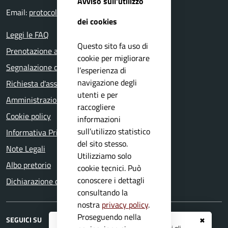
Avviso sull'utilizzo
Email:
protocollo@comune.mazzano.bs.it
dei cookies
Leggi le FAQ
Questo sito fa uso di
Prenotazione appuntamento
cookie per migliorare
Segnalazione disservizio
l’esperienza di
navigazione degli
Richiesta d'assistenza
utenti e per
Amministrazione trasparente
raccogliere
Cookie policy
informazioni
sull’utilizzo statistico
Informativa Privacy
del sito stesso.
Note Legali
Utilizziamo solo
Albo pretorio
cookie tecnici. Può
conoscere i dettagli
Dichiarazione di accessibilità
consultando la
nostra
privacy policy
.
Proseguendo nella
SEGUICI SU
✖
Registrati ai servizi
APP IO
e ricevi tutti gli