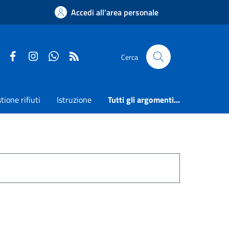
Accedi all'area personale
Faceboook
Instagram
Whatsapp
RSS
Cerca
tione rifiuti
Istruzione
Tutti gli argomenti...