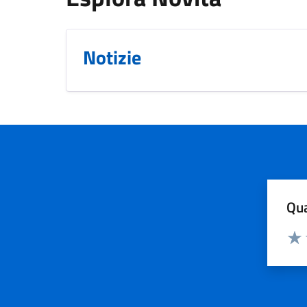
Notizie
Qua
Valuta
Valu