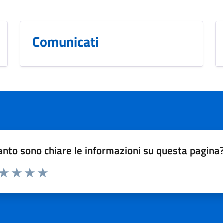
Comunicati
nto sono chiare le informazioni su questa pagina
 da 1 a 5 stelle la pagina
ta 1 stelle su 5
Valuta 2 stelle su 5
Valuta 3 stelle su 5
Valuta 4 stelle su 5
Valuta 5 stelle su 5