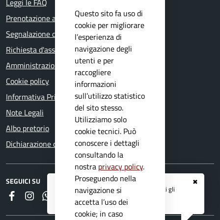
Leggi le FAQ
Questo sito fa uso di
Prenotazione appuntamento
cookie per migliorare
Segnalazione disservizio
l’esperienza di
navigazione degli
Richiesta d'assistenza
utenti e per
Amministrazione trasparente
raccogliere
Cookie policy
informazioni
sull’utilizzo statistico
Informativa Privacy
del sito stesso.
Note Legali
Utilizziamo solo
Albo pretorio
cookie tecnici. Può
conoscere i dettagli
Dichiarazione di accessibilità
consultando la
nostra
privacy policy
.
Proseguendo nella
SEGUICI SU
✖
Registrati ai servizi
APP IO
e ricevi tutti gli
navigazione si
Faceboook
Instagram
Whatsapp
RSS
aggiornamenti dall'Ente
accetta l’uso dei
cookie; in caso