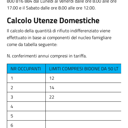
800 816 884 dal Lunedì al Venerdì dalle ore 8.00 alle ore
17.00 e il Sabato dalle ore 8.00 alle ore 12.00.
Calcolo Utenze Domestiche
Il calcolo della quantità di rifiuto indifferenziato viene
effettuato in base ai componenti del nucleo famigliare
come da tabella seguente:
N. conferimenti annui compresi in tariffa.
NR OCCUPANTI
LIMITI COMPRESI BIDONE DA 50 LT
L
1
12
5
2
14
6
3
22
9
4
1
5
1
6
1