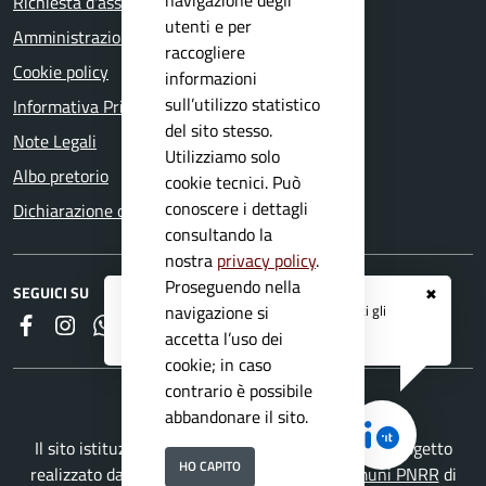
Richiesta d'assistenza
utenti e per
Amministrazione trasparente
raccogliere
Cookie policy
informazioni
sull’utilizzo statistico
Informativa Privacy
del sito stesso.
Note Legali
Utilizziamo solo
Albo pretorio
cookie tecnici. Può
conoscere i dettagli
Dichiarazione di accessibilità
consultando la
nostra
privacy policy
.
Proseguendo nella
SEGUICI SU
✖
Registrati ai servizi
APP IO
e ricevi tutti gli
navigazione si
Faceboook
Instagram
Whatsapp
RSS
aggiornamenti dall'Ente
accetta l’uso dei
cookie; in caso
contrario è possibile
abbandonare il sito.
Il sito istituzionale del Comune di Mazzano è un progetto
HO CAPITO
realizzato da
Secoval srl
con la
Soluzione Comuni PNRR
di