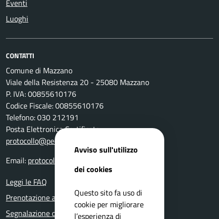
Eventi
Luoghi
CONTATTI
Comune di Mazzano
Viale della Resistenza 20 - 25080 Mazzano
P. IVA: 00855610176
Codice Fiscale: 00855610176
Telefono: 030 212191
Posta Elettronica Certificata:
protocollo@pec.comune.mazzano.bs.it
Avviso sull'utilizzo
Email:
protocollo@comune.mazzano.bs.it
dei cookies
Leggi le FAQ
Questo sito fa uso di
Prenotazione appuntamento
cookie per migliorare
Segnalazione disservizio
l’esperienza di