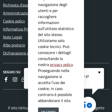
navigazione degli
Richiesta d'assistenza
utenti e per
Amministrazione trasparente
raccogliere
Cookie policy
informazioni
sull’utilizzo statistico
Informativa Privacy
del sito stesso.
Note Legali
Utilizziamo solo
Albo pretorio
cookie tecnici. Può
conoscere i dettagli
Dichiarazione di accessibilità
consultando la
nostra
privacy policy
.
Proseguendo nella
SEGUICI SU
✖
Registrati ai servizi
APP IO
e ricevi tutti gli
navigazione si
Faceboook
Instagram
Whatsapp
RSS
aggiornamenti dall'Ente
accetta l’uso dei
cookie; in caso
contrario è possibile
abbandonare il sito.
Il sito istituzionale del Comune di Mazzano è un progetto
HO CAPITO