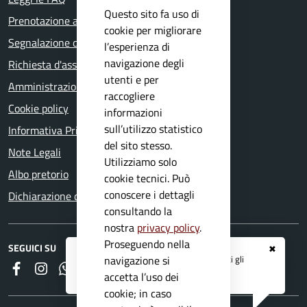
Questo sito fa uso di
Prenotazione appuntamento
cookie per migliorare
Segnalazione disservizio
l’esperienza di
navigazione degli
Richiesta d'assistenza
utenti e per
Amministrazione trasparente
raccogliere
Cookie policy
informazioni
sull’utilizzo statistico
Informativa Privacy
del sito stesso.
Note Legali
Utilizziamo solo
Albo pretorio
cookie tecnici. Può
conoscere i dettagli
Dichiarazione di accessibilità
consultando la
nostra
privacy policy
.
Proseguendo nella
SEGUICI SU
✖
Registrati ai servizi
APP IO
e ricevi tutti gli
navigazione si
Faceboook
Instagram
Whatsapp
RSS
aggiornamenti dall'Ente
accetta l’uso dei
cookie; in caso