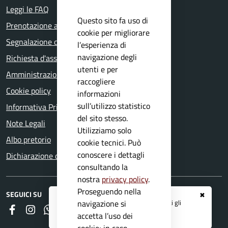
Leggi le FAQ
Questo sito fa uso di
Prenotazione appuntamento
cookie per migliorare
Segnalazione disservizio
l’esperienza di
navigazione degli
Richiesta d'assistenza
utenti e per
Amministrazione trasparente
raccogliere
Cookie policy
informazioni
sull’utilizzo statistico
Informativa Privacy
del sito stesso.
Note Legali
Utilizziamo solo
Albo pretorio
cookie tecnici. Può
conoscere i dettagli
Dichiarazione di accessibilità
consultando la
nostra
privacy policy
.
Proseguendo nella
SEGUICI SU
✖
Registrati ai servizi
APP IO
e ricevi tutti gli
navigazione si
Faceboook
Instagram
Whatsapp
RSS
aggiornamenti dall'Ente
accetta l’uso dei
cookie; in caso