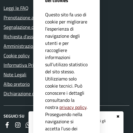
dei cookies
Leggi le FAQ
Questo sito fa uso di
Prenotazione appuntamento
cookie per migliorare
Segnalazione disservizio
l’esperienza di
navigazione degli
Richiesta d'assistenza
utenti e per
Amministrazione trasparente
raccogliere
Cookie policy
informazioni
sull’utilizzo statistico
Informativa Privacy
del sito stesso.
Note Legali
Utilizziamo solo
Albo pretorio
cookie tecnici. Può
conoscere i dettagli
Dichiarazione di accessibilità
consultando la
nostra
privacy policy
.
Proseguendo nella
SEGUICI SU
✖
Registrati ai servizi
APP IO
e ricevi tutti gli
navigazione si
Faceboook
Instagram
Whatsapp
RSS
aggiornamenti dall'Ente
accetta l’uso dei