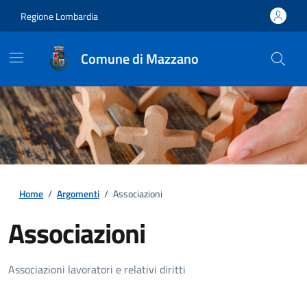
Regione Lombardia
Comune di Mazzano
Home
/
Argomenti
/
Associazioni
Associazioni
Dettagli della notizia
Associazioni lavoratori e relativi diritti