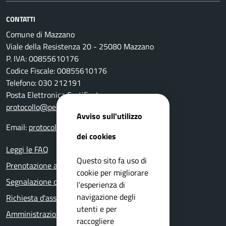
CONTATTI
Comune di Mazzano
Viale della Resistenza 20 - 25080 Mazzano
P. IVA: 00855610176
Codice Fiscale: 00855610176
Telefono: 030 212191
Posta Elettronica Certificata:
protocollo@pec.comune.mazzano.bs.it
Avviso sull'utilizzo
Email:
protocollo@comune.mazzano.bs.it
dei cookies
Leggi le FAQ
Questo sito fa uso di
Prenotazione appuntamento
cookie per migliorare
Segnalazione disservizio
l’esperienza di
navigazione degli
Richiesta d'assistenza
utenti e per
Amministrazione trasparente
raccogliere