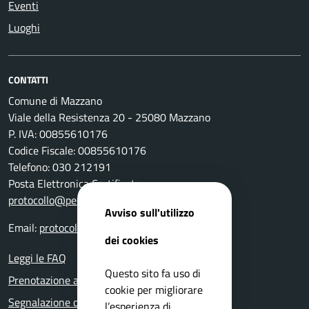
Eventi
Luoghi
CONTATTI
Comune di Mazzano
Viale della Resistenza 20 - 25080 Mazzano
P. IVA: 00855610176
Codice Fiscale: 00855610176
Telefono: 030 212191
Posta Elettronica Certificata:
protocollo@pec.comune.mazzano.bs.it
Avviso sull'utilizzo
Email:
protocollo@comune.mazzano.bs.it
dei cookies
Leggi le FAQ
Questo sito fa uso di
Prenotazione appuntamento
cookie per migliorare
Segnalazione disservizio
l’esperienza di