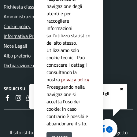
navigazione degli
Richiesta d'assistenza
utenti e per
Amministrazione trasparente
raccogliere
Cookie policy
informazioni
sull’utilizzo statistico
Informativa Privacy
del sito stesso.
Note Legali
Utilizziamo solo
Albo pretorio
cookie tecnici. Può
conoscere i dettagli
Dichiarazione di accessibilità
consultando la
nostra
privacy policy
.
Proseguendo nella
SEGUICI SU
✖
Registrati ai servizi
APP IO
e ricevi tutti gli
navigazione si
Faceboook
Instagram
Whatsapp
RSS
aggiornamenti dall'Ente
accetta l’uso dei
cookie; in caso
contrario è possibile
abbandonare il sito.
Il sito istituzionale del Comune di Mazzano è un progetto