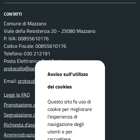
CONTATTI
Comune di Mazzano
Viale della Resistenza 20 - 25080 Mazzano
P. IVA: 00855610176
Codice Fiscale: 00855610176
Telefono: 030 212191
Posta Elettronica Certificata:
protocollo@pec.comune.mazzano.bs.it
Avviso sull'utilizzo
Email:
protocollo@comune.mazzano.bs.it
dei cookies
Leggi le FAQ
Questo sito fa uso di
Prenotazione appuntamento
cookie per migliorare
Segnalazione disservizio
l’esperienza di
navigazione degli
Richiesta d'assistenza
utenti e per
Amministrazione trasparente
raccogliere