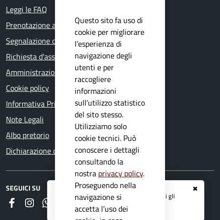
Leggi le FAQ
Questo sito fa uso di
Prenotazione appuntamento
cookie per migliorare
Segnalazione disservizio
l’esperienza di
navigazione degli
Richiesta d'assistenza
utenti e per
Amministrazione trasparente
raccogliere
Cookie policy
informazioni
sull’utilizzo statistico
Informativa Privacy
del sito stesso.
Note Legali
Utilizziamo solo
Albo pretorio
cookie tecnici. Può
conoscere i dettagli
Dichiarazione di accessibilità
consultando la
nostra
privacy policy
.
Proseguendo nella
SEGUICI SU
✖
Registrati ai servizi
APP IO
e ricevi tutti gli
navigazione si
Faceboook
Instagram
Whatsapp
RSS
aggiornamenti dall'Ente
accetta l’uso dei