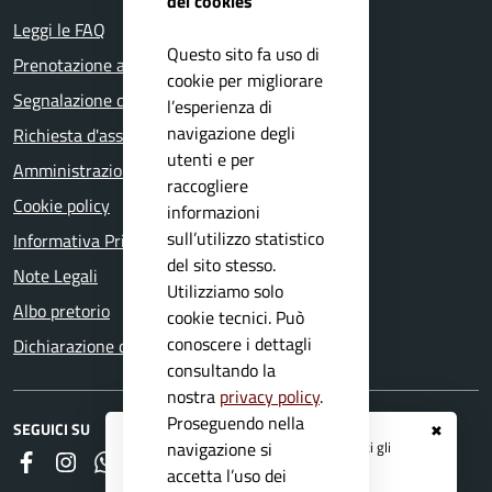
dei cookies
Leggi le FAQ
Questo sito fa uso di
Prenotazione appuntamento
cookie per migliorare
Segnalazione disservizio
l’esperienza di
navigazione degli
Richiesta d'assistenza
utenti e per
Amministrazione trasparente
raccogliere
Cookie policy
informazioni
sull’utilizzo statistico
Informativa Privacy
del sito stesso.
Note Legali
Utilizziamo solo
Albo pretorio
cookie tecnici. Può
conoscere i dettagli
Dichiarazione di accessibilità
consultando la
nostra
privacy policy
.
Proseguendo nella
SEGUICI SU
✖
Registrati ai servizi
APP IO
e ricevi tutti gli
navigazione si
Faceboook
Instagram
Whatsapp
RSS
aggiornamenti dall'Ente
accetta l’uso dei